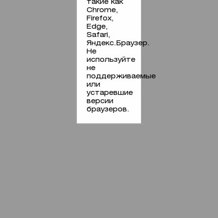
такие как
Chrome,
Firefox,
Edge,
Safari,
Яндекс.Браузер.
Не
используйте
не
поддерживаемые
или
устаревшие
версии
браузеров.